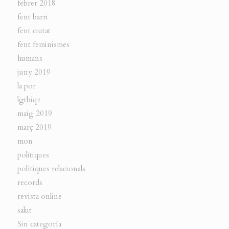
febrer 2018
fent barri
fent ciutat
fent feminismes
humans
juny 2019
la por
lgtbiq+
maig 2019
març 2019
mon
politiques
polítiques relacionals
records
revista online
salut
Sin categoría