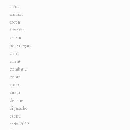
actua
animals
aprén
artesans
artista
benvinguts
cine
coent
combatiu
conta
cuina
dansa
de cine
diymaclet
escriu
estiu 2019