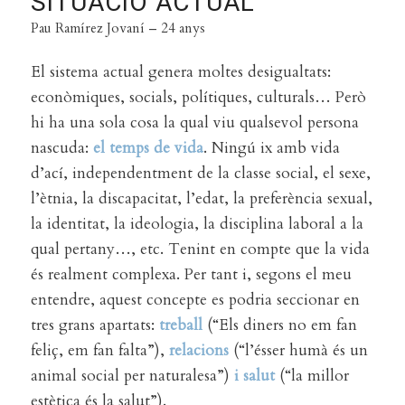
SITUACIÓ ACTUAL
Pau Ramírez Jovaní – 24 anys
El sistema actual genera moltes desigualtats:
econòmiques, socials, polítiques, culturals… Però
hi ha una sola cosa la qual viu qualsevol persona
nascuda:
el temps de vida
. Ningú ix amb vida
d’ací, independentment de la classe social, el sexe,
l’ètnia, la discapacitat, l’edat, la preferència sexual,
la identitat, la ideologia, la disciplina laboral a la
qual pertany…, etc. Tenint en compte que la vida
és realment complexa. Per tant i, segons el meu
entendre, aquest concepte es podria seccionar en
tres grans apartats:
treball
(“Els diners no em fan
feliç, em fan falta”),
relacions
(“l’ésser humà és un
animal social per naturalesa”)
i salut
(“la millor
estètica és la salut”).