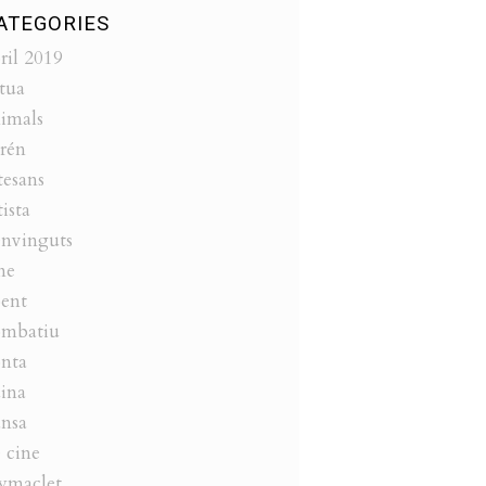
ATEGORIES
ril 2019
tua
imals
rén
tesans
tista
nvinguts
ne
ent
ombatiu
nta
ina
nsa
 cine
ymaclet