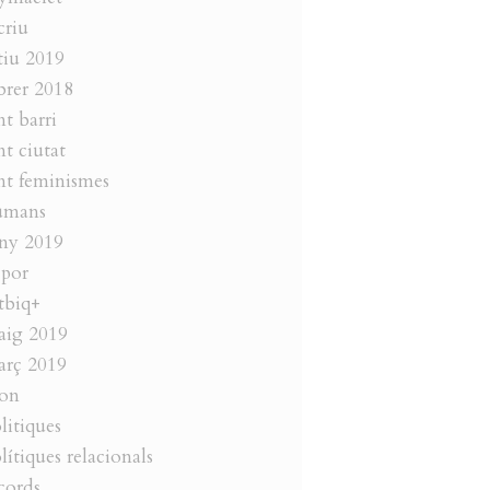
criu
tiu 2019
brer 2018
nt barri
nt ciutat
nt feminismes
umans
ny 2019
 por
tbiq+
aig 2019
rç 2019
on
litiques
lítiques relacionals
cords