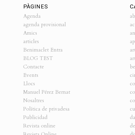
PÀGINES
C
Agenda
ab
agenda provisional
ac
Amics
an
articles
ap
Benimaclet Entra
ar
BLOG TEST
ar
Contacte
be
Events
ci
Llocs
co
Manuel Pérez Bernat
c
Nosaltres
co
Política de privadesa
cu
Publicidad
da
Revista online
de
Revista Online
di