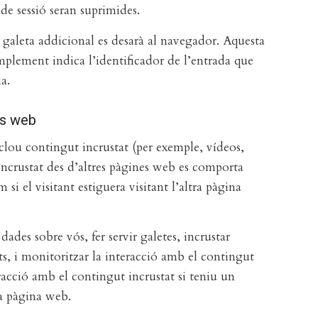
i de sessió seran suprimides.
a galeta addicional es desarà al navegador. Aquesta
mplement indica l’identificador de l’entrada que
a.
cs web
nclou contingut incrustat (per exemple, vídeos,
t incrustat des d’altres pàgines web es comporta
i el visitant estiguera visitant l’altra pàgina
ades sobre vós, fer servir galetes, incrustar
s, i monitoritzar la interacció amb el contingut
eracció amb el contingut incrustat si teniu un
ta pàgina web.