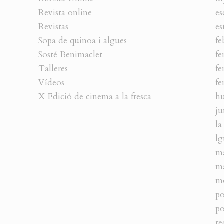
Revista online
es
Revistas
es
Sopa de quinoa i algues
fe
Sosté Benimaclet
fe
Talleres
fe
Vídeos
fe
X Edició de cinema a la fresca
h
ju
la
lg
m
ma
m
po
po
re