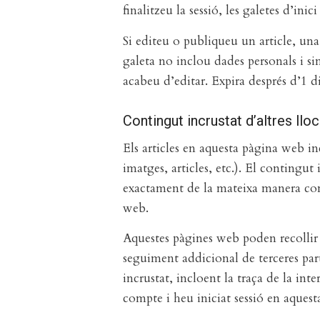
finalitzeu la sessió, les galetes d’inic
Si editeu o publiqueu un article, un
galeta no inclou dades personals i si
acabeu d’editar. Expira després d’1 di
Contingut incrustat d’altres llo
Els articles en aquesta pàgina web i
imatges, articles, etc.). El contingu
exactament de la mateixa manera com s
web.
Aquestes pàgines web poden recollir d
seguiment addicional de terceres part
incrustat, incloent la traça de la int
compte i heu iniciat sessió en aques