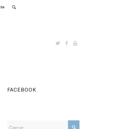
cte
FACEBOOK