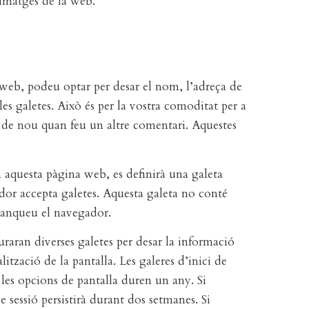
 imatges de la web.
web, podeu optar per desar el nom, l’adreça de
les galetes. Això és per la vostra comoditat per a
de nou quan feu un altre comentari. Aquestes
n aquesta pàgina web, es definirà una galeta
dor accepta galetes. Aquesta galeta no conté
 tanqueu el navegador.
raran diverses galetes per desar la informació
alització de la pantalla. Les galeres d’inici de
e les opcions de pantalla duren un any. Si
 sessió persistirà durant dos setmanes. Si