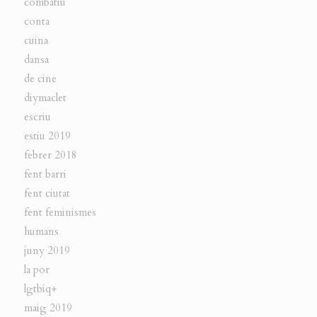
combatiu
conta
cuina
dansa
de cine
diymaclet
escriu
estiu 2019
febrer 2018
fent barri
fent ciutat
fent feminismes
humans
juny 2019
la por
lgtbiq+
maig 2019