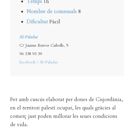
Temps
1h
Nombre de comensals
8
Dificultat
Fàcil
Al-Paladar
C/ Jaume Esteve Cubells, 5
96 338 93 39
facebook / Al-Paladar
Fet amb cuscús elaborat per dones de Cisjordània,
en el territori palestí ocupat, les quals gràcies al
comerç just poden millorar les seues condicions
de vida.