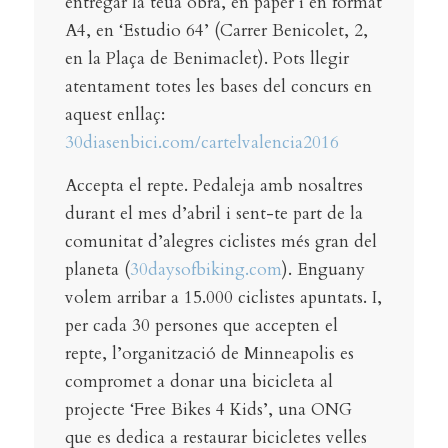
entregar la teua obra, en paper i en format
A4, en ‘Estudio 64’ (Carrer Benicolet, 2,
en la Plaça de Benimaclet). Pots llegir
atentament totes les bases del concurs en
aquest enllaç:
30diasenbici.com/cartelvalencia2016
Accepta el repte. Pedaleja amb nosaltres
durant el mes d’abril i sent-te part de la
comunitat d’alegres ciclistes més gran del
planeta (
30daysofbiking.com
). Enguany
volem arribar a 15.000 ciclistes apuntats. I,
per cada 30 persones que accepten el
repte, l’organització de Minneapolis es
compromet a donar una bicicleta al
projecte ‘Free Bikes 4 Kids’, una ONG
que es dedica a restaurar bicicletes velles