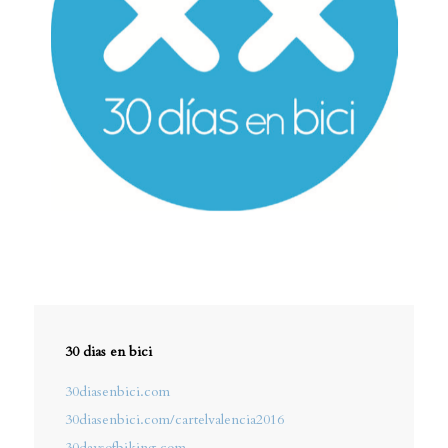
30 dias en bici
30diasenbici.com
30diasenbici.com/cartelvalencia2016
30daysofbiking.com