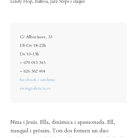
Lindy Hop, Balboa, Jazz Steps i claqué
C/ Albocàsser, 33
Dl-Dv 18-22h
Ds 10-13h
– 670 013 343
– 626 362 404
facebook / satchmo
swingvalencia.es
Nina i Jesús. Ella, dinàmica i apassionada. Ell,
tranquil i pròxim. Tots dos formen un duo