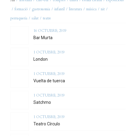
All
/
artesania
/
café-bar
/
compres
/
dansa
/
estudi creatiu
/
exposicions
/
formació
/
gastronomia
/
infantil
/
literatura
/
música
/
nit
/
perruqueria
/
salut
/
teatre
16 OCTUBRE, 2019
Bar Murta
1 OCTUBRE, 2019
London
1 OCTUBRE, 2019
Vuelta de tuerca
1 OCTUBRE, 2019
Satchmo
1 OCTUBRE, 2019
Teatro Círculo