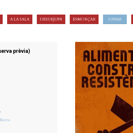
A LA SALA
DESDEJUNI
ESMORÇAR
DINAR
serva prèvia)
r
lterra