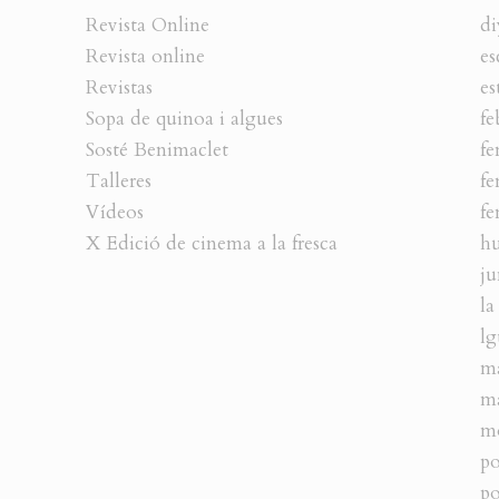
Revista Online
di
Revista online
es
Revistas
es
Sopa de quinoa i algues
fe
Sosté Benimaclet
fe
Talleres
fe
Vídeos
fe
X Edició de cinema a la fresca
h
ju
la
lg
m
ma
m
po
po