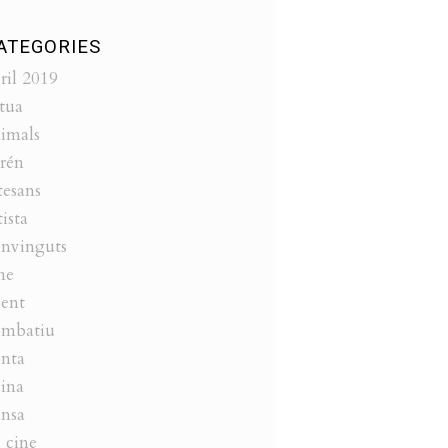
ATEGORIES
ril 2019
tua
imals
rén
tesans
tista
nvinguts
ne
ent
ombatiu
nta
ina
nsa
 cine