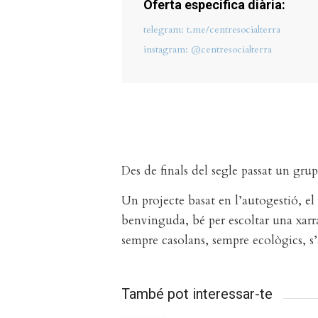
Oferta especifica diària:
telegram: t.me/centresocialterra
instagram: @centresocialterra
Des de finals del segle passat un gru
Un projecte basat en l’autogestió, el 
benvinguda, bé per escoltar una xarrad
sempre casolans, sempre ecològics, s
També pot interessar-te