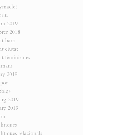
ymaclet
criu
tiu 2019
brer 2018
nt barri
nt ciutat
nt feminismes
umans
ny 2019
 por
tbiq+
aig 2019
rç 2019
on
litiques
lítiques relacionals