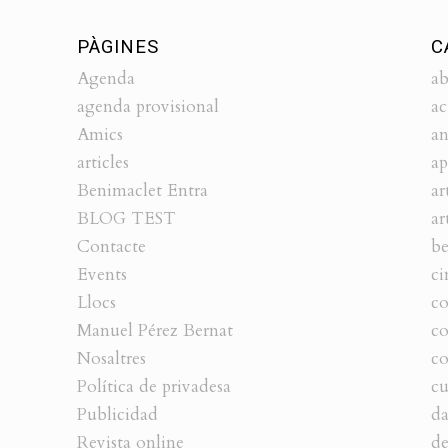
PÀGINES
C
Agenda
ab
agenda provisional
ac
Amics
an
articles
ap
Benimaclet Entra
ar
BLOG TEST
ar
Contacte
be
Events
ci
Llocs
co
Manuel Pérez Bernat
c
Nosaltres
co
Política de privadesa
cu
Publicidad
da
Revista online
de