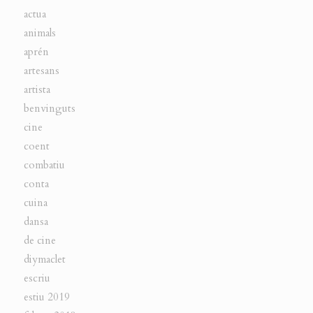
actua
animals
aprén
artesans
artista
benvinguts
cine
coent
combatiu
conta
cuina
dansa
de cine
diymaclet
escriu
estiu 2019