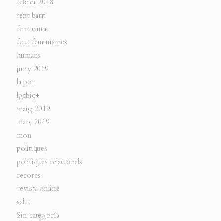
febrer 2018
fent barri
fent ciutat
fent feminismes
humans
juny 2019
la por
lgtbiq+
maig 2019
març 2019
mon
politiques
polítiques relacionals
records
revista online
salut
Sin categoría