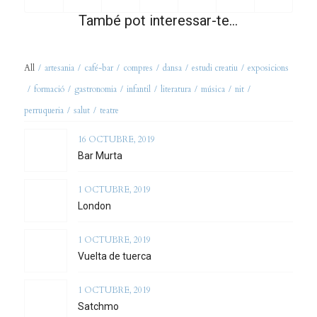
També pot interessar-te…
All
/
artesania
/
café-bar
/
compres
/
dansa
/
estudi creatiu
/
exposicions
/
formació
/
gastronomia
/
infantil
/
literatura
/
música
/
nit
/
perruqueria
/
salut
/
teatre
16 OCTUBRE, 2019
Bar Murta
1 OCTUBRE, 2019
London
1 OCTUBRE, 2019
Vuelta de tuerca
1 OCTUBRE, 2019
Satchmo