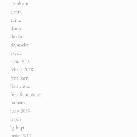
combatiu
conta
cuina
dansa
de cine
diymaclet
escriu
estiu 2019
febrer 2018
fent barri
fent ciutat
fent feminismes
humans
juny 2019
la por
lgtbiq+
maig 2019