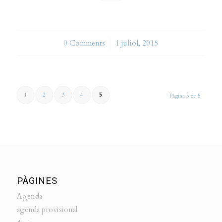
0 Comments
/
1 juliol, 2015
1
2
3
4
5
Pàgina 5 de 5
PÀGINES
Agenda
agenda provisional