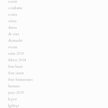
coent
combatiu
conta
cuina
dansa
de cine
diymaclet
escriu
estiu 2019
febrer 2018
fent barri
fent ciutat
fent feminismes
humans
juny 2019
la por
lgtbiq+