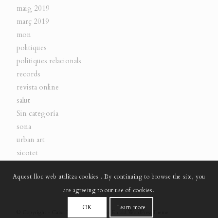
maig 2019
març 2019
mon
politiques
polítiques relacionals
records
revista online
salut
Sin categoría
sona
urban art
xicotet
Aquest lloc web utilitza cookies . By continuing to browse the site, you
are agreeing to our use of cookies.
OK
Learn more
© Copyright -
Caixa Fosca
-
powered by Enfold WordPress Theme