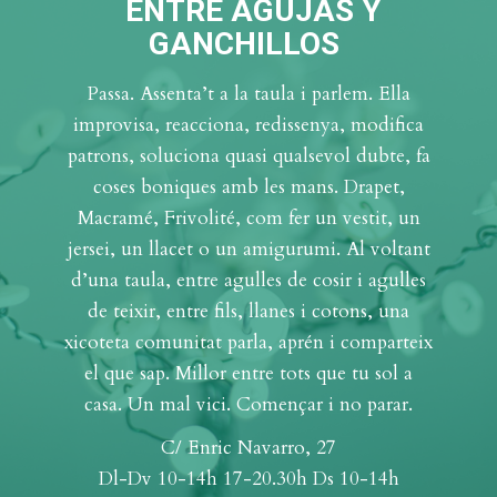
ENTRE AGUJAS Y
GANCHILLOS
Passa. Assenta’t a la taula i parlem. Ella
improvisa, reacciona, redissenya, modifica
patrons, soluciona quasi qualsevol dubte, fa
coses boniques amb les mans. Drapet,
Macramé, Frivolité, com fer un vestit, un
jersei, un llacet o un amigurumi. Al voltant
d’una taula, entre agulles de cosir i agulles
de teixir, entre fils, llanes i cotons, una
xicoteta comunitat parla, aprén i comparteix
el que sap. Millor entre tots que tu sol a
casa. Un mal vici. Començar i no parar.
C/ Enric Navarro, 27
Dl-Dv 10-14h 17-20.30h Ds 10-14h